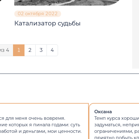
02 октября 2022
Катализатор судьбы
из 4
1
2
3
4
Оксана
ся для меня очень вовремя.
Темп курса хороши
ие которых я пинала годами: суть
задуматься, непри
работой и деньгами, мои ценности.
ограничениями, ра
приятно побыть кл