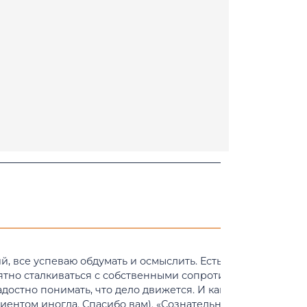
й, все успеваю обдумать и осмыслить. Есть над чем
ятно сталкиваться с собственными сопротивлениями и
достно понимать, что дело движется. И как же это
иентом иногда. Спасибо вам). «Сознательные деньги»