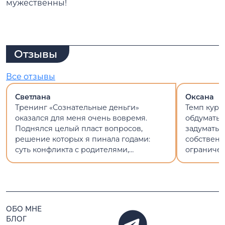
мужественны!
Отзывы
Все отзывы
Светлана
Оксана
Тренинг «Сознательные деньги»
Темп курс
оказался для меня очень вовремя.
обдумать 
Поднялся целый пласт вопросов,
задуматьс
решение которых я пинала годами:
собствен
суть конфликта с родителями,
ограничен
отношения с работой и деньгами, мои
что дело д
ценности.
приятно п
Спасибо в
ОБО МНЕ
БЛОГ