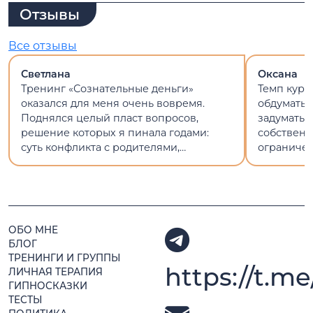
Отзывы
Все отзывы
Светлана
Оксана
Тренинг «Сознательные деньги»
Темп курс
оказался для меня очень вовремя.
обдумать 
Поднялся целый пласт вопросов,
задуматьс
решение которых я пинала годами:
собствен
суть конфликта с родителями,
ограничен
отношения с работой и деньгами, мои
что дело д
ценности.
приятно п
Спасибо в
ОБО МНЕ
БЛОГ
ТРЕНИНГИ И ГРУППЫ
https://t.me
ЛИЧНАЯ ТЕРАПИЯ
ГИПНОСКАЗКИ
ТЕСТЫ