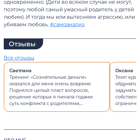
одновременно. (Дети во всяком случае не могут,
поэтому любой самый ужасный родитель у детей
любим).
И тогда мы или вытесняем агрессию, или
убиваем любовь.
#самоанализ
Отзывы
Все отзывы
Светлана
Оксана
Тренинг «Сознательные деньги»
Темп курс
оказался для меня очень вовремя.
обдумать 
Поднялся целый пласт вопросов,
задуматьс
решение которых я пинала годами:
собствен
суть конфликта с родителями,
ограничен
отношения с работой и деньгами, мои
что дело д
ценности.
приятно п
Спасибо в